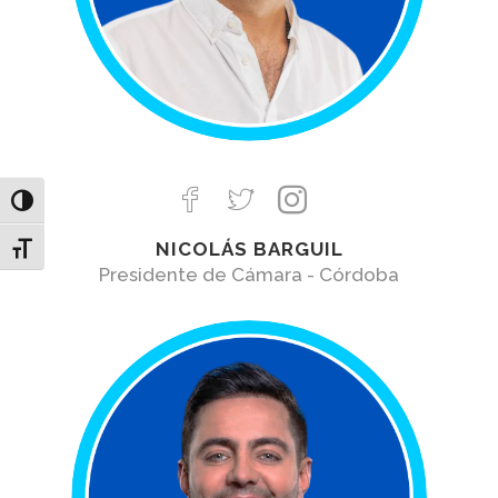
Toggle High Contrast
NICOLÁS BARGUIL
Toggle Font size
Presidente de Cámara - Córdoba