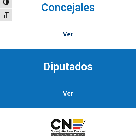
Toggle High Contrast
Concejales
Toggle Font size
Ver
Diputados
Ver