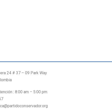
rera 24 # 37 – 09 Park Way
lombia
tención : 8:00 am – 5:00 pm
 57
6016662070
dica@partidoconservador.org