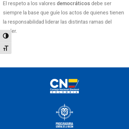
El respeto a los valores
democráticos
debe ser
siempre la base que guíe los actos de quienes tienen
la responsabilidad liderar las distintas ramas del
poder.
Toggle High Contrast
Toggle Font size