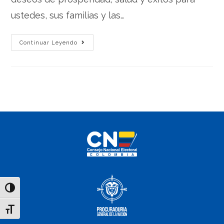
ustedes, sus familias y las…
Continuar Leyendo
Toggle High Contrast
Toggle Font size