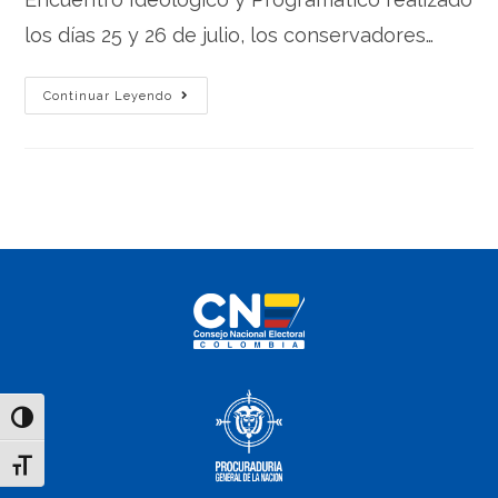
los días 25 y 26 de julio, los conservadores…
Continuar Leyendo
Toggle High Contrast
Toggle Font size