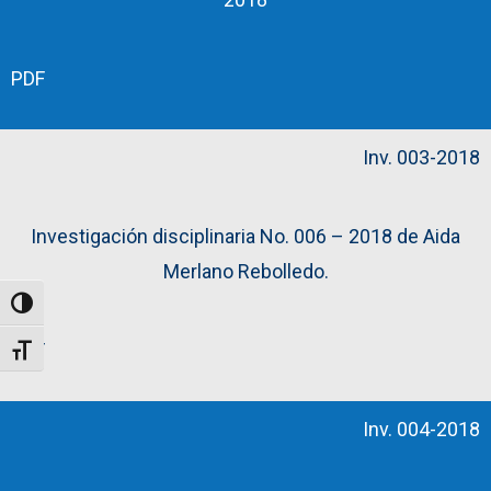
PDF
Inv. 003-2018
Investigación disciplinaria No. 006 – 2018 de Aida
Merlano Rebolledo.
Toggle High Contrast
PDF
Toggle Font size
Inv. 004-2018