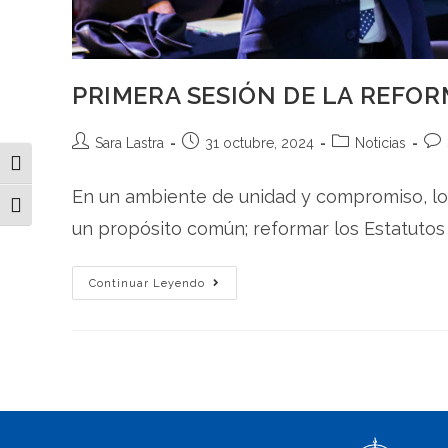
PRIMERA SESIÓN DE LA REFO
Sara Lastra
31 octubre, 2024
Noticias
Toggle High Contrast
En un ambiente de unidad y compromiso, los
Toggle Font size
un propósito común; reformar los Estatutos
Continuar Leyendo