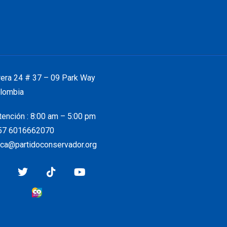
rera 24 # 37 – 09 Park Way
lombia
tención : 8:00 am – 5:00 pm
 57
6016662070
dica@partidoconservador.org